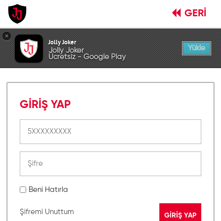
GERİ
×
Jolly Joker
Yükle
Jolly Joker
Ücretsiz - Google Play
GİRİŞ YAP
Beni Hatırla
Şifremi Unuttum