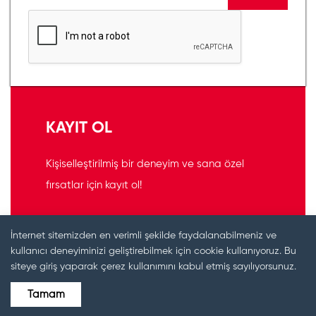
KAYIT OL
Kişiselleştirilmiş bir deneyim ve sana özel
fırsatlar için kayıt ol!
KAYIT OL
İnternet sitemizden en verimli şekilde faydalanabilmeniz ve
kullanıcı deneyiminizi geliştirebilmek için cookie kullanıyoruz. Bu
siteye giriş yaparak çerez kullanımını kabul etmiş sayılıyorsunuz.
Tamam