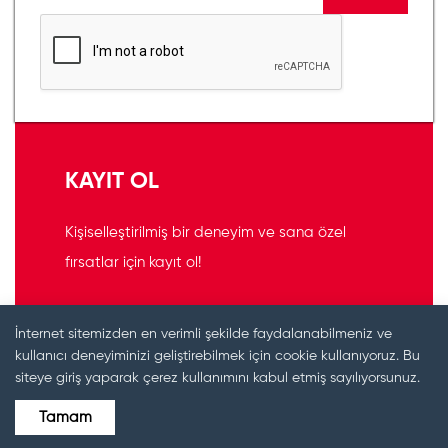
KAYIT OL
Kişiselleştirilmiş bir deneyim ve sana özel
fırsatlar için kayıt ol!
KAYIT OL
İnternet sitemizden en verimli şekilde faydalanabilmeniz ve
kullanıcı deneyiminizi geliştirebilmek için cookie kullanıyoruz. Bu
siteye giriş yaparak çerez kullanımını kabul etmiş sayılıyorsunuz.
Tamam