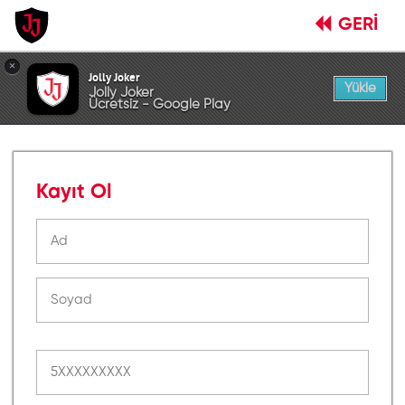
GERİ
×
Jolly Joker
Yükle
Jolly Joker
Ücretsiz - Google Play
Kayıt Ol