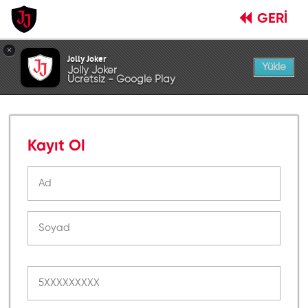
GERİ
×
Jolly Joker
Yükle
Jolly Joker
Ücretsiz - Google Play
Kayıt Ol