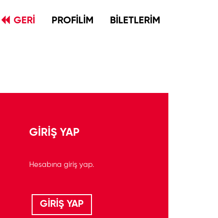
GERİ
PROFİLİM
BİLETLERİM
GİRİŞ YAP
Hesabına giriş yap.
GİRİŞ YAP