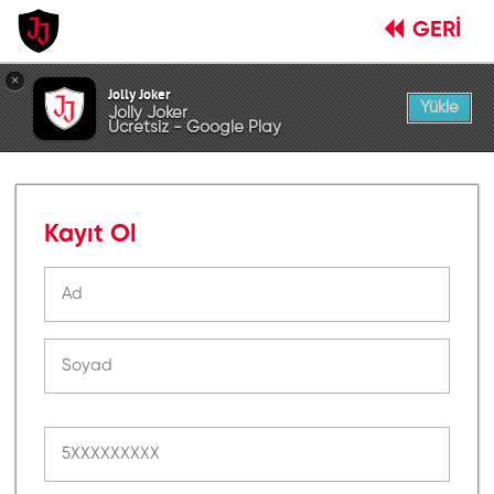
GERİ
×
Jolly Joker
Yükle
Jolly Joker
Ücretsiz - Google Play
Kayıt Ol