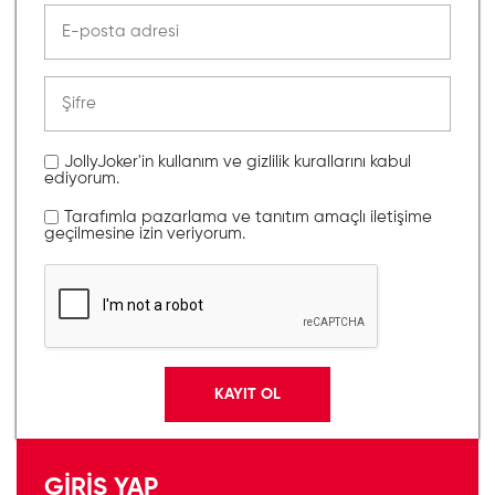
JollyJoker'in kullanım ve gizlilik kurallarını kabul
ediyorum.
Tarafımla pazarlama ve tanıtım amaçlı iletişime
geçilmesine izin veriyorum.
GİRİŞ YAP