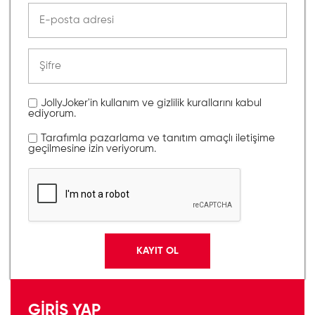
JollyJoker'in kullanım ve gizlilik kurallarını kabul
ediyorum.
Tarafımla pazarlama ve tanıtım amaçlı iletişime
geçilmesine izin veriyorum.
GİRİŞ YAP