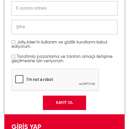
JollyJoker'in kullanım ve gizlilik kurallarını kabul
ediyorum.
Tarafımla pazarlama ve tanıtım amaçlı iletişime
geçilmesine izin veriyorum.
GİRİŞ YAP