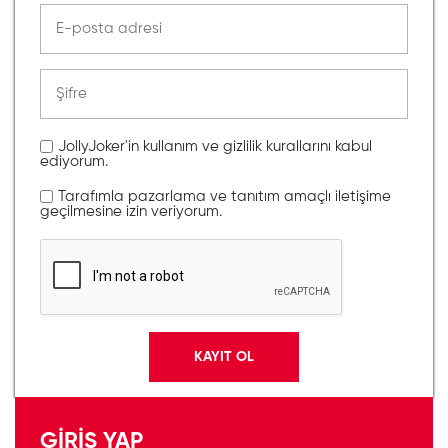
JollyJoker'in kullanım ve gizlilik kurallarını kabul
ediyorum.
Tarafımla pazarlama ve tanıtım amaçlı iletişime
geçilmesine izin veriyorum.
GİRİŞ YAP