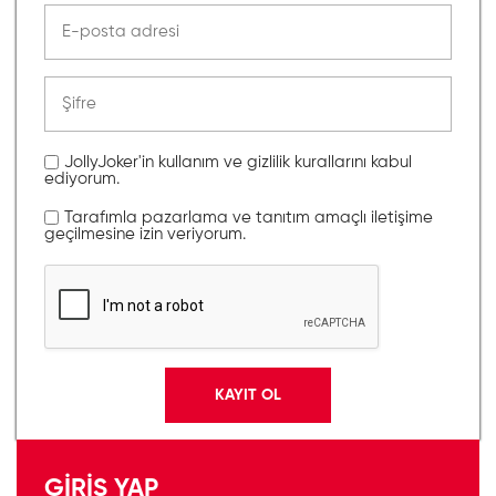
JollyJoker'in kullanım ve gizlilik kurallarını kabul
ediyorum.
Tarafımla pazarlama ve tanıtım amaçlı iletişime
geçilmesine izin veriyorum.
GİRİŞ YAP