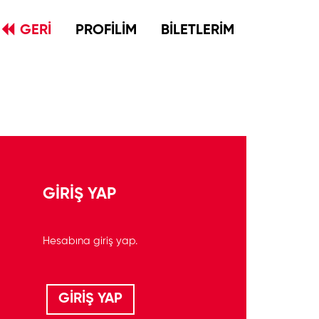
GERİ
PROFİLİM
BİLETLERİM
GİRİŞ YAP
Hesabına giriş yap.
GİRİŞ YAP