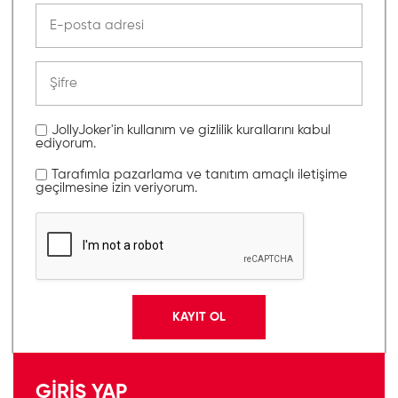
JollyJoker'in kullanım ve gizlilik kurallarını kabul
ediyorum.
Tarafımla pazarlama ve tanıtım amaçlı iletişime
geçilmesine izin veriyorum.
GİRİŞ YAP