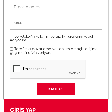
JollyJoker'in kullanım ve gizlilik kurallarını kabul
ediyorum.
Tarafımla pazarlama ve tanıtım amaçlı iletişime
geçilmesine izin veriyorum.
GİRİŞ YAP