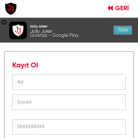
GERİ
×
Jolly Joker
Yükle
Jolly Joker
Ücretsiz - Google Play
Kayıt Ol