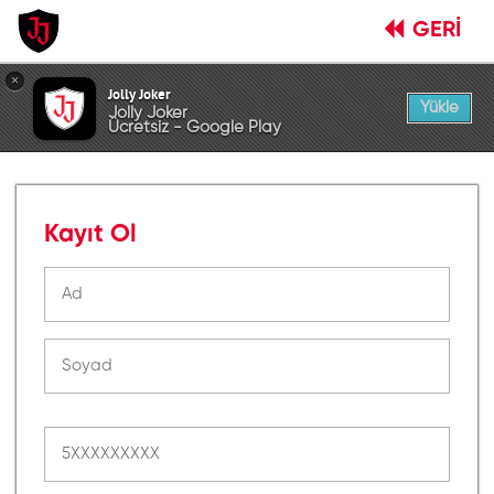
GERİ
×
Jolly Joker
Yükle
Jolly Joker
Ücretsiz - Google Play
Kayıt Ol