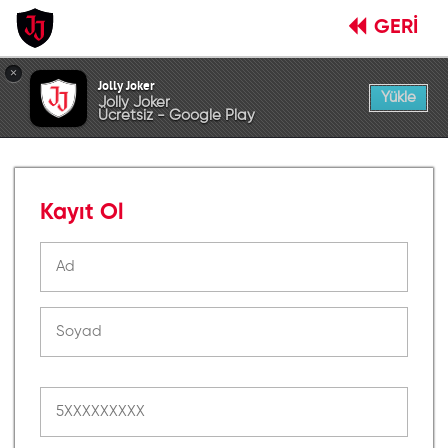
GERİ
×
Jolly Joker
Yükle
Jolly Joker
Ücretsiz - Google Play
Kayıt Ol