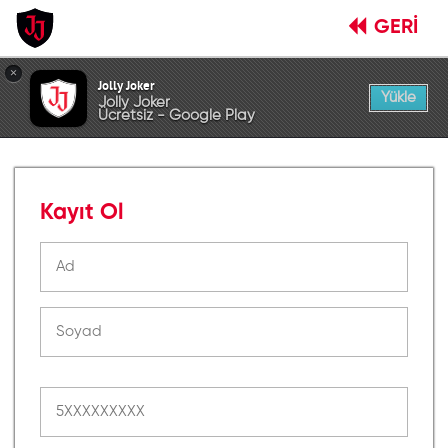
GERİ
×
Jolly Joker
Yükle
Jolly Joker
Ücretsiz - Google Play
Kayıt Ol