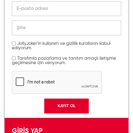
JollyJoker'in kullanım ve gizlilik kurallarını kabul
ediyorum.
Tarafımla pazarlama ve tanıtım amaçlı iletişime
geçilmesine izin veriyorum.
GİRİŞ YAP