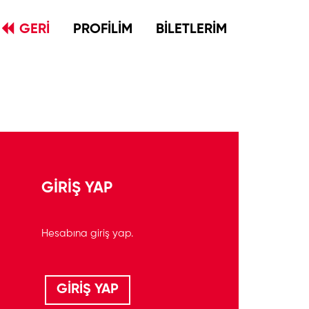
GERİ
PROFİLİM
BİLETLERİM
GİRİŞ YAP
Hesabına giriş yap.
GİRİŞ YAP