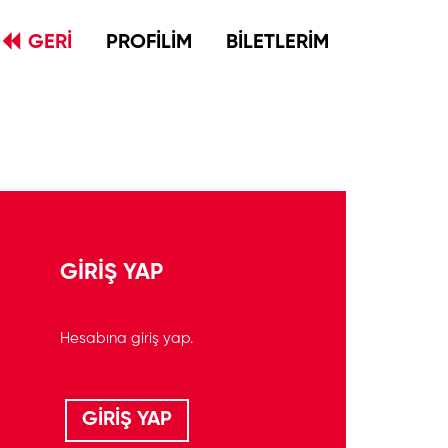
GERİ
PROFİLİM
BİLETLERİM
GİRİŞ YAP
Hesabına giriş yap.
GİRİŞ YAP