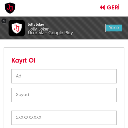
GERİ
×
Jolly Joker
Yükle
Jolly Joker
Ücretsiz - Google Play
Kayıt Ol