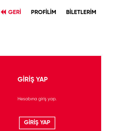
GERİ
PROFİLİM
BİLETLERİM
GİRİŞ YAP
Hesabına giriş yap.
GİRİŞ YAP