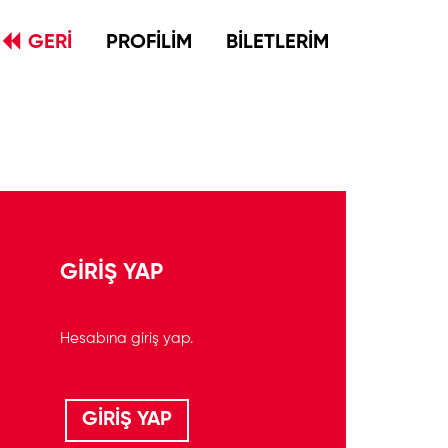
GERİ
PROFİLİM
BİLETLERİM
GİRİŞ YAP
Hesabına giriş yap.
GİRİŞ YAP