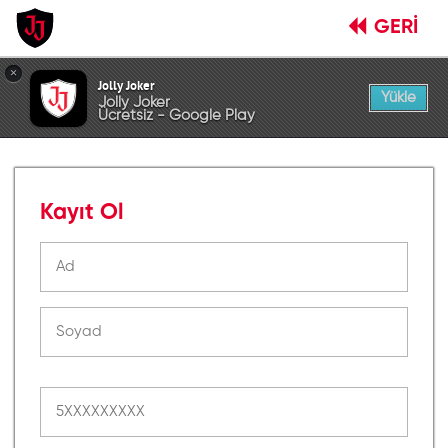
GERİ
×
Jolly Joker
Yükle
Jolly Joker
Ücretsiz - Google Play
Kayıt Ol