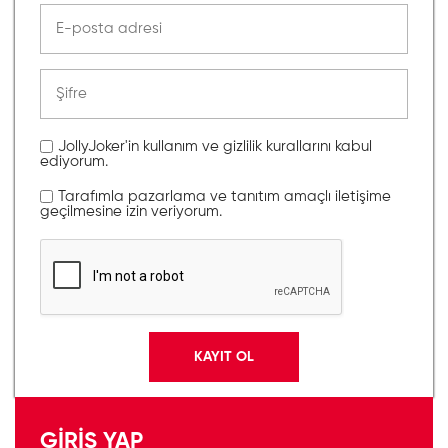
JollyJoker'in kullanım ve gizlilik kurallarını kabul
ediyorum.
Tarafımla pazarlama ve tanıtım amaçlı iletişime
geçilmesine izin veriyorum.
GİRİŞ YAP