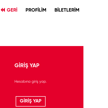
GERİ
PROFİLİM
BİLETLERİM
GİRİŞ YAP
Hesabına giriş yap.
GİRİŞ YAP