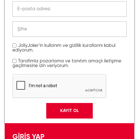
JollyJoker'in kullanım ve gizlilik kurallarını kabul
ediyorum.
Tarafımla pazarlama ve tanıtım amaçlı iletişime
geçilmesine izin veriyorum.
GİRİŞ YAP