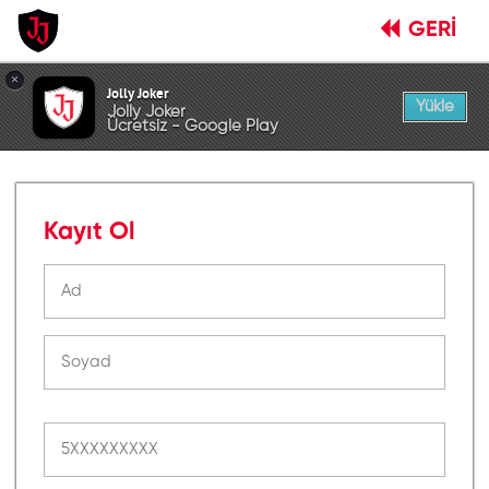
GERİ
×
Jolly Joker
Yükle
Jolly Joker
Ücretsiz - Google Play
Kayıt Ol