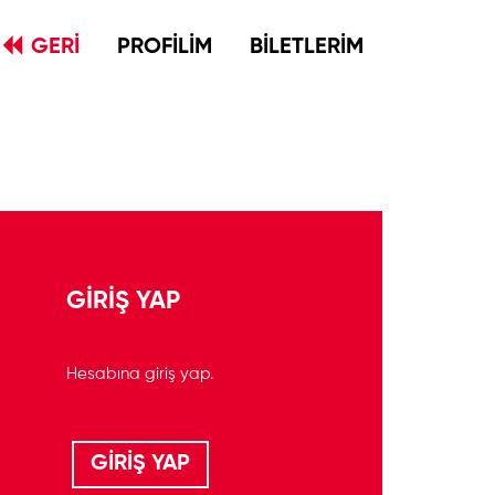
GERİ
PROFİLİM
BİLETLERİM
GİRİŞ YAP
Hesabına giriş yap.
GİRİŞ YAP