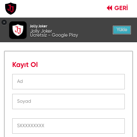
GERİ
×
Jolly Joker
Yükle
Jolly Joker
Ücretsiz - Google Play
Kayıt Ol