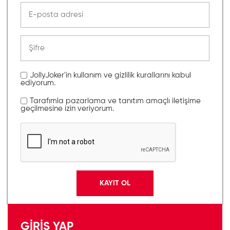
JollyJoker'in kullanım ve gizlilik kurallarını kabul
ediyorum.
Tarafımla pazarlama ve tanıtım amaçlı iletişime
geçilmesine izin veriyorum.
GİRİŞ YAP