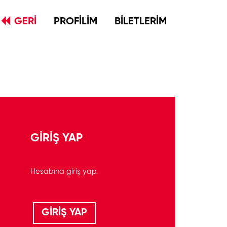
GERİ
PROFİLİM
BİLETLERİM
GİRİŞ YAP
Hesabına giriş yap.
GİRİŞ YAP