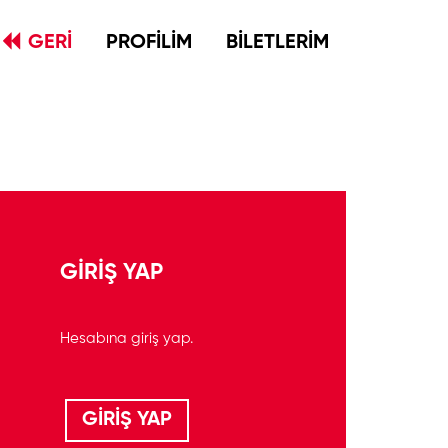
GERİ
PROFİLİM
BİLETLERİM
GİRİŞ YAP
Hesabına giriş yap.
GİRİŞ YAP