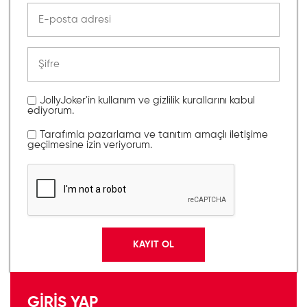
JollyJoker'in kullanım ve gizlilik kurallarını kabul
ediyorum.
Tarafımla pazarlama ve tanıtım amaçlı iletişime
geçilmesine izin veriyorum.
GİRİŞ YAP