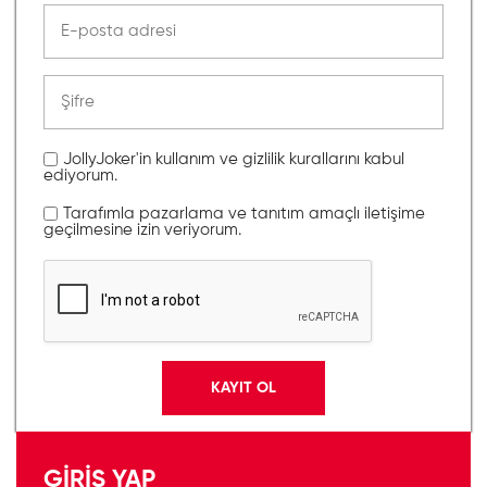
JollyJoker'in kullanım ve gizlilik kurallarını kabul
ediyorum.
Tarafımla pazarlama ve tanıtım amaçlı iletişime
geçilmesine izin veriyorum.
GİRİŞ YAP