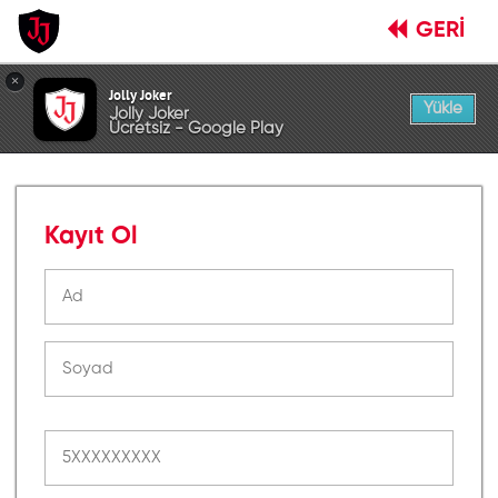
GERİ
×
Jolly Joker
Yükle
Jolly Joker
Ücretsiz - Google Play
Kayıt Ol