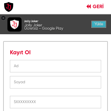
GERİ
×
Jolly Joker
Yükle
Jolly Joker
Ücretsiz - Google Play
Kayıt Ol