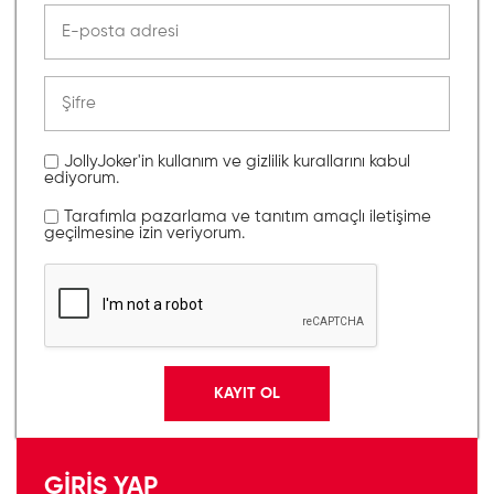
JollyJoker'in kullanım ve gizlilik kurallarını kabul
ediyorum.
Tarafımla pazarlama ve tanıtım amaçlı iletişime
geçilmesine izin veriyorum.
GİRİŞ YAP