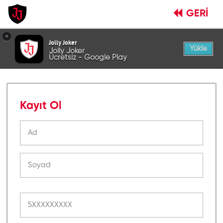
GERİ
×
Jolly Joker
Yükle
Jolly Joker
Ücretsiz - Google Play
Kayıt Ol