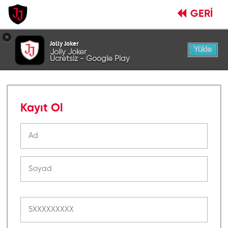
GERİ
×
Jolly Joker
Yükle
Jolly Joker
Ücretsiz - Google Play
Kayıt Ol