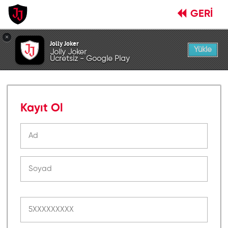
GERİ
×
Jolly Joker
Yükle
Jolly Joker
Ücretsiz - Google Play
Kayıt Ol