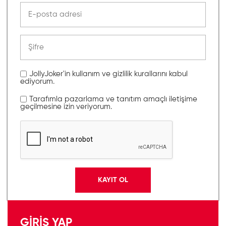
JollyJoker'in kullanım ve gizlilik kurallarını kabul
ediyorum.
Tarafımla pazarlama ve tanıtım amaçlı iletişime
geçilmesine izin veriyorum.
GİRİŞ YAP