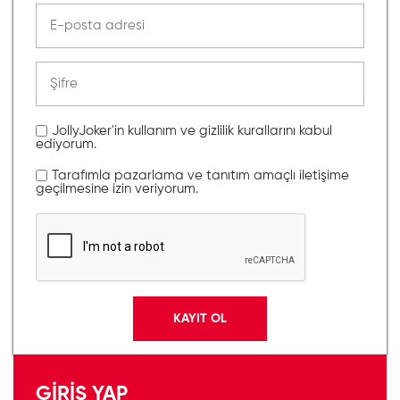
JollyJoker'in kullanım ve gizlilik kurallarını kabul
ediyorum.
Tarafımla pazarlama ve tanıtım amaçlı iletişime
geçilmesine izin veriyorum.
GİRİŞ YAP