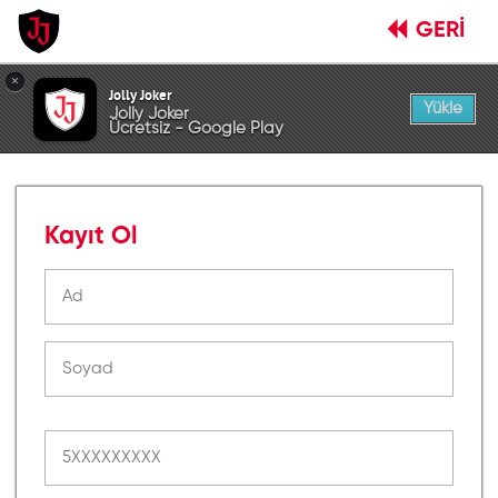
GERİ
×
Jolly Joker
Yükle
Jolly Joker
Ücretsiz - Google Play
Kayıt Ol