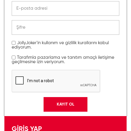
JollyJoker'in kullanım ve gizlilik kurallarını kabul
ediyorum.
Tarafımla pazarlama ve tanıtım amaçlı iletişime
geçilmesine izin veriyorum.
GİRİŞ YAP