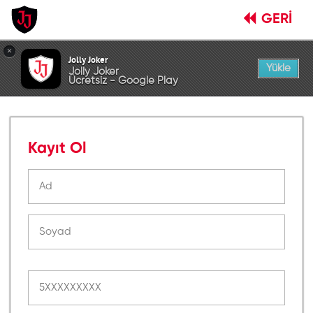
GERİ
×
Jolly Joker
Yükle
Jolly Joker
Ücretsiz - Google Play
Kayıt Ol