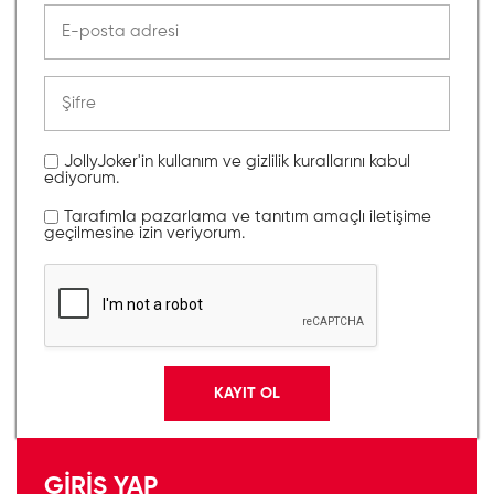
JollyJoker'in kullanım ve gizlilik kurallarını kabul
ediyorum.
Tarafımla pazarlama ve tanıtım amaçlı iletişime
geçilmesine izin veriyorum.
GİRİŞ YAP