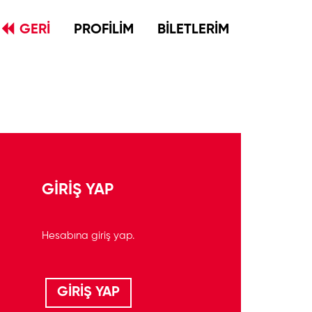
GERİ
PROFİLİM
BİLETLERİM
GİRİŞ YAP
Hesabına giriş yap.
GİRİŞ YAP