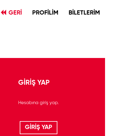
GERİ
PROFİLİM
BİLETLERİM
GİRİŞ YAP
Hesabına giriş yap.
GİRİŞ YAP