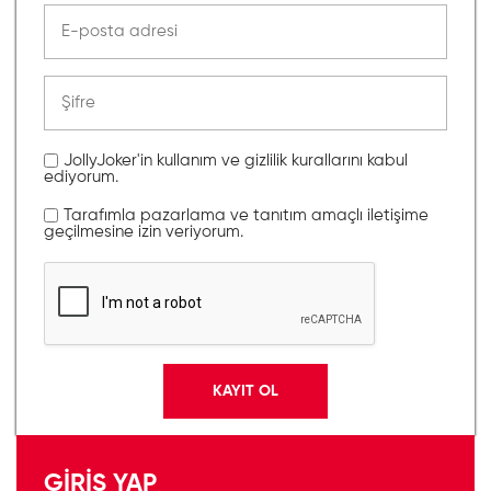
JollyJoker'in kullanım ve gizlilik kurallarını kabul
ediyorum.
Tarafımla pazarlama ve tanıtım amaçlı iletişime
geçilmesine izin veriyorum.
GİRİŞ YAP