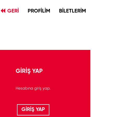
GERİ
PROFİLİM
BİLETLERİM
GİRİŞ YAP
Hesabına giriş yap.
GİRİŞ YAP