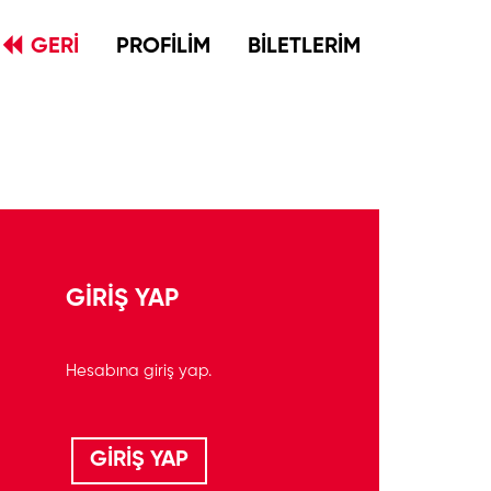
GERİ
PROFİLİM
BİLETLERİM
GİRİŞ YAP
Hesabına giriş yap.
GİRİŞ YAP