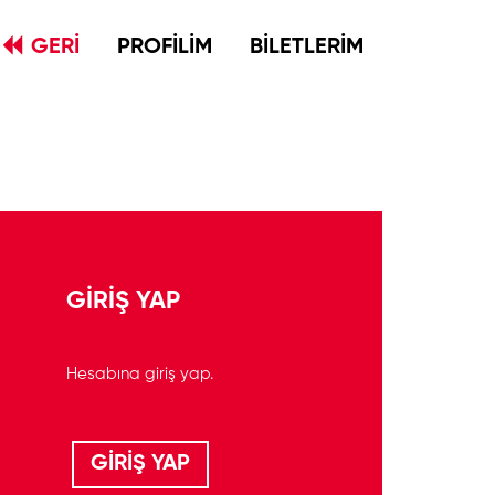
GERİ
PROFİLİM
BİLETLERİM
GİRİŞ YAP
Hesabına giriş yap.
GİRİŞ YAP