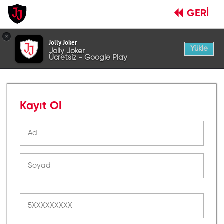
GERİ
×
Jolly Joker
Yükle
Jolly Joker
Ücretsiz - Google Play
Kayıt Ol