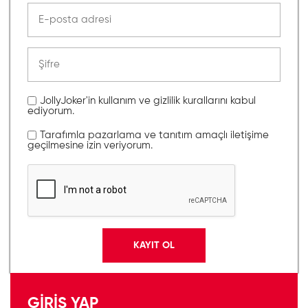
JollyJoker'in kullanım ve gizlilik kurallarını kabul
ediyorum.
Tarafımla pazarlama ve tanıtım amaçlı iletişime
geçilmesine izin veriyorum.
GİRİŞ YAP