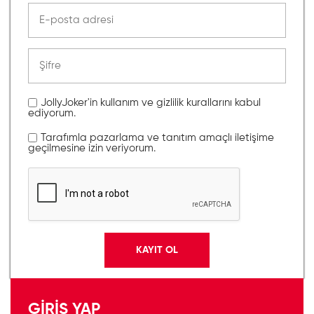
JollyJoker'in kullanım ve gizlilik kurallarını kabul
ediyorum.
Tarafımla pazarlama ve tanıtım amaçlı iletişime
geçilmesine izin veriyorum.
GİRİŞ YAP